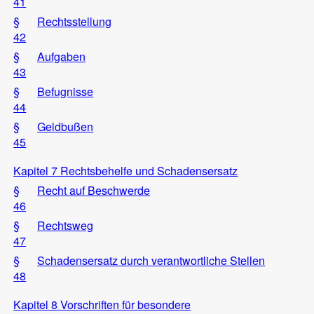
41
§
Rechtsstellung
42
§
Aufgaben
43
§
Befugnisse
44
§
Geldbußen
45
Kapitel 7 Rechtsbehelfe und Schadensersatz
§
Recht auf Beschwerde
46
§
Rechtsweg
47
§
Schadensersatz durch verantwortliche Stellen
48
Kapitel 8 Vorschriften für besondere