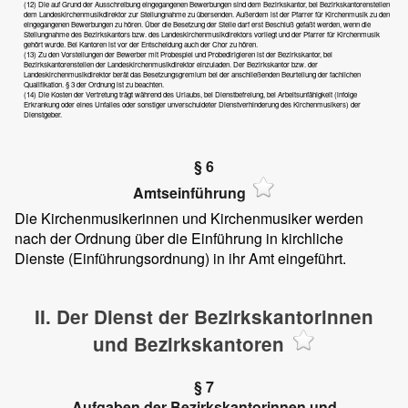
(12) Die auf Grund der Ausschreibung eingegangenen Bewerbungen sind dem Bezirkskantor, bei Bezirkskantorenstellen
dem Landeskirchenmusikdirektor zur Stellungnahme zu übersenden. Außerdem ist der Pfarrer für Kirchenmusik zu den
eingegangenen Bewerbungen zu hören. Über die Besetzung der Stelle darf erst Beschluß gefaßt werden, wenn die
Stellungnahme des Bezirkskantors bzw. des Landeskirchenmusikdirektors vorliegt und der Pfarrer für Kirchenmusik
gehört wurde. Bei Kantoren ist vor der Entscheidung auch der Chor zu hören.
(13) Zu den Vorstellungen der Bewerber mit Probespiel und Probedirigieren ist der Bezirkskantor, bei
Bezirkskantorenstellen der Landeskirchenmusikdirektor einzuladen. Der Bezirkskantor bzw. der
Landeskirchenmusikdirektor berät das Besetzungsgremium bei der anschließenden Beurteilung der fachlichen
Qualifikation. § 3 der Ordnung ist zu beachten.
(14) Die Kosten der Vertretung trägt während des Urlaubs, bei Dienstbefreiung, bei Arbeitsunfähigkeit (infolge
Erkrankung oder eines Unfalles oder sonstiger unverschuldeter Dienstverhinderung des Kirchenmusikers) der
Dienstgeber.
§ 6
Amtseinführung
Die Kirchenmusikerinnen und Kirchenmusiker werden
nach der Ordnung über die Einführung in kirchliche
Dienste (Einführungsordnung) in ihr Amt eingeführt.
II. Der Dienst der Bezirkskantorinnen
und Bezirkskantoren
§ 7
Aufgaben der Bezirkskantorinnen und