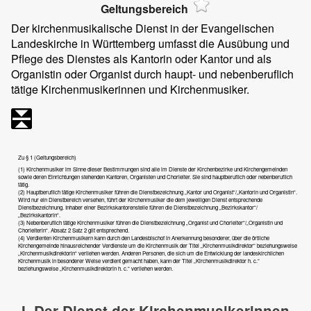
Geltungsbereich
Der kirchenmusikalische Dienst in der Evangelischen
Landeskirche in Württemberg umfasst die Ausübung und
Pflege des Dienstes als Kantorin oder Kantor und als
Organistin oder Organist durch haupt- und nebenberuflich
tätige Kirchenmusikerinnen und Kirchenmusiker.
Zu § 1 (Geltungsbereich)
(1) Kirchenmusiker im Sinne dieser Bestimmungen sind alle im Dienste der Kirchenbezirke und Kirchengemeinden
sowie deren Einrichtungen stehenden Kantoren, Organisten und Chorleiter. Sie sind hauptberuflich oder nebenberuflich
tätig.
(2) Hauptberuflich tätige Kirchenmusiker führen die Dienstbezeichnung „Kantor und Organist“/„Kantorin und Organistin“.
Wird nur ein Dienstbereich versehen, führt der Kirchenmusiker die dem jeweiligen Dienst entsprechende
Dienstbezeichnung. Inhaber einer Bezirkskantorenstelle führen die Dienstbezeichnung „Bezirkskantor“/
„Bezirkskantorin“.
(3) Nebenberuflich tätige Kirchenmusiker führen die Dienstbezeichnung „Organist und Chorleiter“/„Organistin und
Chorleiterin“. Absatz 2 Satz 2 gilt entsprechend.
(4) Verdienten Kirchenmusikern kann durch den Landesbischof in Anerkennung besonderer, über die örtliche
Kirchengemeinde hinausreichender Verdienste um die Kirchenmusik der Titel „Kirchenmusikdirektor“ beziehungsweise
„Kirchenmusikdirektorin“ verliehen werden. Anderen Personen, die sich um die Entwicklung der landeskirchlichen
Kirchenmusik in besonderer Weise verdient gemacht haben, kann der Titel „Kirchenmusikdirektor h. c.“
beziehungsweise „Kirchenmusikdirektorin h. c.“ verliehen werden.
I. Der Dienst der Kirchenmusikerinnen