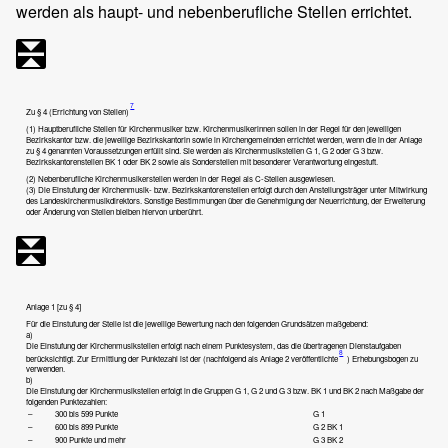
werden als haupt- und nebenberufliche Stellen errichtet.
7
Zu § 4 (Errichtung von Stellen)
(1) Hauptberufliche Stellen für Kirchenmusiker bzw. Kirchenmusikerinnen sollen in der Regel für den jeweiligen
Bezirkskantor bzw. die jeweilige Bezirkskantorin sowie in Kirchengemeinden errichtet werden, wenn die in der Anlage
zu § 4 genannten Voraussetzungen erfüllt sind. Sie werden als Kirchenmusikstellen G 1, G 2 oder G 3 bzw.
Bezirkskantorenstellen BK 1 oder BK 2 sowie als Sonderstellen mit besonderer Verantwortung eingestuft.
(2) Nebenberufliche Kirchenmusikerstellen werden in der Regel als C-Stellen ausgewiesen.
(3) Die Einstufung der Kirchenmusik- bzw. Bezirkskantorenstellen erfolgt durch den Anstellungsträger unter Mitwirkung
des Landeskirchenmusikdirektors. Sonstige Bestimmungen über die Genehmigung der Neuerrichtung, der Erweiterung
oder Änderung von Stellen bleiben hiervon unberührt.
Anlage 1 [zu § 4]
Für die Einstufung der Stelle ist die jeweilige Bewertung nach den folgenden Grundsätzen maßgebend:
a)
Die Einstufung der Kirchenmusikstellen erfolgt nach einem Punktesystem, das die übertragenen Dienstaufgaben
8
berücksichtigt. Zur Ermittlung der Punktezahl ist der (nachfolgend als Anlage 2 veröffentlichte
) Erhebungsbogen zu
verwenden.
b)
Die Einstufung der Kirchenmusikstellen erfolgt in die Gruppen G 1, G 2 und G 3 bzw. BK 1 und BK 2 nach Maßgabe der
folgenden Punktezahlen:
–
300 bis 599 Punkte
G 1
–
600 bis 899 Punkte
G 2 BK 1
–
900 Punkte und mehr
G 3 BK 2