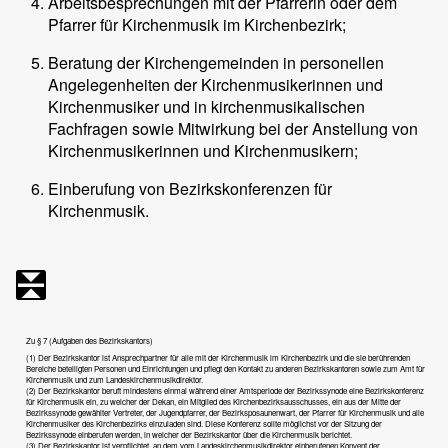
Arbeitsbesprechungen mit der Pfarrerin oder dem
Pfarrer für Kirchenmusik im Kirchenbezirk;
Beratung der Kirchengemeinden in personellen
Angelegenheiten der Kirchenmusikerinnen und
Kirchenmusiker und in kirchenmusikalischen
Fachfragen sowie Mitwirkung bei der Anstellung von
Kirchenmusikerinnen und Kirchenmusikern;
Einberufung von Bezirkskonferenzen für
Kirchenmusik.
Zu § 7 (Aufgaben des Bezirkskantors)
(1) Der Bezirkskantor ist Ansprechpartner für alle mit der Kirchenmusik im Kirchenbezirk und die sie berührenden
Bereiche beteiligten Personen und Einrichtungen und pflegt den Kontakt zu anderen Bezirkskantoren sowie zum Amt für
Kirchenmusik und zum Landeskirchenmusikdirektor.
(2) Der Bezirkskantor beruft mindestens einmal während einer Amtsperiode der Bezirkssynode eine Bezirkskonferenz
für Kirchenmusik ein, zu welcher der Dekan, ein Mitglied des Kirchenbezirksausschusses, ein aus der Mitte der
Bezirkssynode gewählter Vertreter, der Jugendpfarrer, der Bezirksposaunenwart, der Pfarrer für Kirchenmusik und alle
Kirchenmusiker des Kirchenbezirks einzuladen sind. Diese Konferenz sollte möglichst vor der Sitzung der
Bezirkssynode einberufen werden, in welcher der Bezirkskantor über die Kirchenmusik berichtet.
(3) Der Bezirkskantor ist verpflichtet, an dem vom Landeskirchenmusikdirektor einberufenen Konvent der