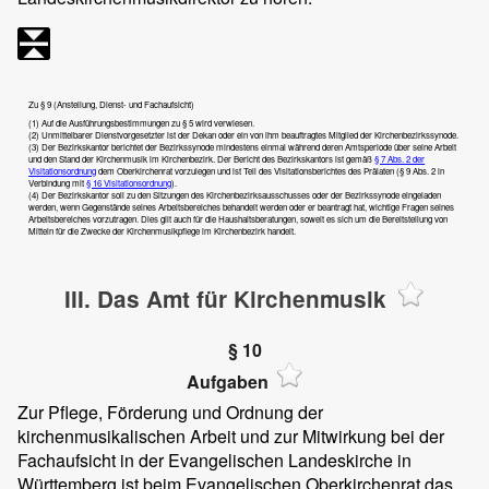
Zu § 9 (Anstellung, Dienst- und Fachaufsicht)
(1) Auf die Ausführungsbestimmungen zu § 5 wird verwiesen.
(2) Unmittelbarer Dienstvorgesetzter ist der Dekan oder ein von ihm beauftragtes Mitglied der Kirchenbezirkssynode.
(3) Der Bezirkskantor berichtet der Bezirkssynode mindestens einmal während deren Amtsperiode über seine Arbeit
und den Stand der Kirchenmusik im Kirchenbezirk. Der Bericht des Bezirkskantors ist gemäß
§ 7 Abs. 2 der
Visitationsordnung
dem Oberkirchenrat vorzulegen und ist Teil des Visitationsberichtes des Prälaten (§ 9 Abs. 2 in
Verbindung mit
§ 16 Visitationsordnung
).
(4) Der Bezirkskantor soll zu den Sitzungen des Kirchenbezirksausschusses oder der Bezirkssynode eingeladen
werden, wenn Gegenstände seines Arbeitsbereiches behandelt werden oder er beantragt hat, wichtige Fragen seines
Arbeitsbereiches vorzutragen. Dies gilt auch für die Haushaltsberatungen, soweit es sich um die Bereitstellung von
Mitteln für die Zwecke der Kirchenmusikpflege im Kirchenbezirk handelt.
III. Das Amt für Kirchenmusik
§ 10
Aufgaben
Zur Pflege, Förderung und Ordnung der
kirchenmusikalischen Arbeit und zur Mitwirkung bei der
Fachaufsicht in der Evangelischen Landeskirche in
Württemberg ist beim Evangelischen Oberkirchenrat das