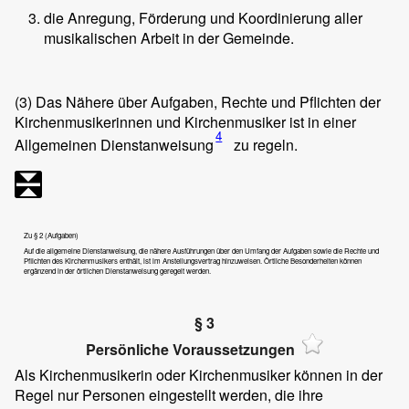
die Anregung, Förderung und Koordinierung aller
musikalischen Arbeit in der Gemeinde.
(3)
Das Nähere über Aufgaben, Rechte und Pflichten der
Kirchenmusikerinnen und Kirchenmusiker ist in einer
4
Allgemeinen Dienstanweisung
zu regeln.
Zu § 2 (Aufgaben)
Auf die allgemeine Dienstanweisung, die nähere Ausführungen über den Umfang der Aufgaben sowie die Rechte und
Pflichten des Kirchenmusikers enthält, ist im Anstellungsvertrag hinzuweisen. Örtliche Besonderheiten können
ergänzend in der örtlichen Dienstanweisung geregelt werden.
§ 3
Persönliche Voraussetzungen
Als Kirchenmusikerin oder Kirchenmusiker können in der
Regel nur Personen eingestellt werden, die ihre