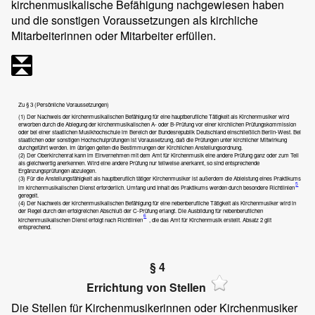
kirchenmusikalische Befähigung nachgewiesen haben
und die sonstigen Voraussetzungen als kirchliche
Mitarbeiterinnen oder Mitarbeiter erfüllen.
Zu § 3 (Persönliche Voraussetzungen)
(1) Der Nachweis der kirchenmusikalischen Befähigung für eine hauptberufliche Tätigkeit als Kirchenmusiker wird
erworben durch die Ablegung der kirchenmusikalischen A- oder B-Prüfung vor einer kirchlichen Prüfungskommission
oder bei einer staatlichen Musikhochschule im Bereich der Bundesrepublik Deutschland einschließlich Berlin-West. Bei
staatlichen oder sonstigen Hochschulprüfungen ist Voraussetzung, daß die Prüfungen unter kirchlicher Mitwirkung
durchgeführt werden. Im übrigen gelten die Bestimmungen der Kirchlichen Anstellungsordnung.
(2) Der Oberkirchenrat kann im Einvernehmen mit dem Amt für Kirchenmusik eine andere Prüfung ganz oder zum Teil
als gleichwertig anerkennen. Wird eine andere Prüfung nur teilweise anerkannt, so sind entsprechende
Ergänzungsprüfungen abzulegen.
(3) Für die Anstellungsfähigkeit als hauptberuflich tätiger Kirchenmusiker ist außerdem die Ableistung eines Praktikums
5
im kirchenmusikalischen Dienst erforderlich. Umfang und Inhalt des Praktikums werden durch besondere Richtlinien
geregelt.
(4) Der Nachweis der kirchenmusikalischen Befähigung für eine nebenberufliche Tätigkeit als Kirchenmusiker wird in
der Regel durch den erfolgreichen Abschluß der C-Prüfung erlangt. Die Ausbildung für nebenberuflichen
6
kirchenmusikalischen Dienst erfolgt nach Richtlinien
, die das Amt für Kirchenmusik erstellt. Absatz 2 gilt
entsprechend.
§ 4
Errichtung von Stellen
Die Stellen für Kirchenmusikerinnen oder Kirchenmusiker