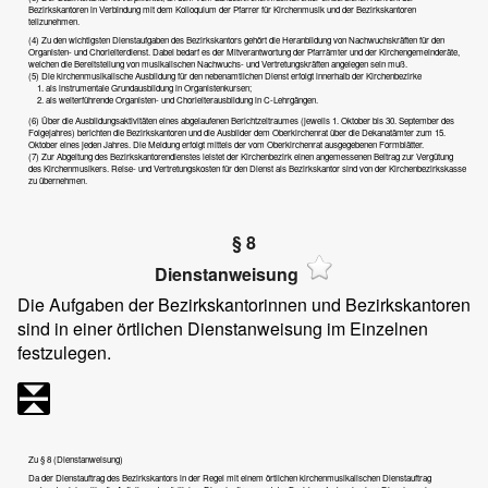
Bezirkskantoren in Verbindung mit dem Kolloquium der Pfarrer für Kirchenmusik und der Bezirkskantoren
teilzunehmen.
(4) Zu den wichtigsten Dienstaufgaben des Bezirkskantors gehört die Heranbildung von Nachwuchskräften für den
Organisten- und Chorleiterdienst. Dabei bedarf es der Mitverantwortung der Pfarrämter und der Kirchengemeinderäte,
welchen die Bereitstellung von musikalischen Nachwuchs- und Vertretungskräften angelegen sein muß.
(5) Die kirchenmusikalische Ausbildung für den nebenamtlichen Dienst erfolgt innerhalb der Kirchenbezirke
als instrumentale Grundausbildung in Organistenkursen;
als weiterführende Organisten- und Chorleiterausbildung in C-Lehrgängen.
(6) Über die Ausbildungsaktivitäten eines abgelaufenen Berichtzeitraumes (jeweils 1. Oktober bis 30. September des
Folgejahres) berichten die Bezirkskantoren und die Ausbilder dem Oberkirchenrat über die Dekanatämter zum 15.
Oktober eines jeden Jahres. Die Meldung erfolgt mittels der vom Oberkirchenrat ausgegebenen Formblätter.
(7) Zur Abgeltung des Bezirkskantorendienstes leistet der Kirchenbezirk einen angemessenen Beitrag zur Vergütung
des Kirchenmusikers. Reise- und Vertretungskosten für den Dienst als Bezirkskantor sind von der Kirchenbezirkskasse
zu übernehmen.
§ 8
Dienstanweisung
Die Aufgaben der Bezirkskantorinnen und Bezirkskantoren
sind in einer örtlichen Dienstanweisung im Einzelnen
festzulegen.
Zu § 8 (Dienstanweisung)
Da der Dienstauftrag des Bezirkskantors in der Regel mit einem örtlichen kirchenmusikalischen Dienstauftrag