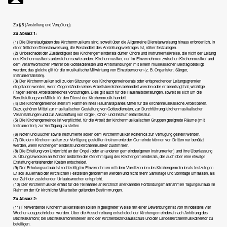
Zu § 5 (Anstellung und Vergütung)
Zu Absatz 1:
(1) Die Dienstaufgaben des Kirchenmusikers sind, soweit über die Allgemeine Dienstanweisung hinaus erforderlich, in
einer örtlichen Dienstanweisung, die Bestandteil des Anstellungsvertrages ist, näher festzulegen.
(2) Unbeschadet der Zuständigkeit des Kirchengemeinderats dürfen Chöre und Instrumentalkreise, die nicht der Leitung
des Kirchenmusikers unterstehen sowie andere Kirchenmusiker, nur im Einvernehmen zwischen Kirchenmusiker und
dem verantwortlichen Pfarrer bei Gottesdiensten und Amtshandlungen mit einem musikalischen Beitrag beteiligt
werden; das gleiche gilt für die musikalische Mitwirkung von Einzelpersonen (z. B. Organisten, Sänger,
Instrumentalisten).
(3) Der Kirchenmusiker soll zu den Sitzungen des Kirchengemeinderats oder entsprechender Leitungsgremien
eingeladen werden, wenn Gegenstände seines Arbeitsbereiches behandelt werden oder er beantragt hat, wichtige
Fragen seines Arbeitsbereiches vorzutragen. Dies gilt auch für die Haushaltsberatungen, soweit es sich um die
Bereitstellung von Mitteln für den Dienst der Kirchenmusik handelt.
(4) Die Kirchengemeinde stellt im Rahmen ihres Haushaltsplanes Mittel für die kirchenmusikalische Arbeit bereit.
Dazu gehören Mittel zur musikalischen Gestaltung von Gottesdiensten, zur Durchführung kirchenmusikalischer
Veranstaltungen und zur Anschaffung von Orgel-, Chor- und Instrumentalliteratur.
(5) Die Kirchengemeinde ist verpflichtet, für die Arbeit der kirchenmusikalischen Gruppen geeignete Räume (mit
Instrumenten) zur Verfügung zu stellen.
(6) Noten und Bücher sowie Instrumente sollen dem Kirchenmusiker kostenlos zur Verfügung gestellt werden.
(7) Die dem Kirchenmusiker zur Verfügung gestellten Instrumente der Gemeinde können von Dritten nur benützt
werden, wenn Kirchengemeinderat und Kirchenmusiker zustimmen.
(8) Die Erteilung von Unterricht an der Orgel (oder an anderen gemeindeeigenen Instrumenten) und ihre Überlassung
zu Übungszwecken an Schüler bedürfen der Genehmigung des Kirchengemeinderats, der auch über eine etwaige
Erstattung entstehender Kosten entscheidet.
(9) Der Erholungsurlaub ist rechtzeitig im Einvernehmen mit dem Vorsitzenden des Kirchengemeinderats festzulegen.
Er soll außerhalb der kirchlichen Festzeiten genommen werden und nicht mehr Samstage und Sonntage umfassen, als
der Zahl der zustehenden Urlaubswochen entspricht.
(10) Der Kirchenmusiker erhält für die Teilnahme an kirchlich anerkannten Fortbildungsmaßnahmen Tagungsurlaub im
Rahmen der für kirchliche Mitarbeiter geltenden Bestimmungen.
Zu Absatz 2:
(11) Freiwerdende Kirchenmusikerstellen sollen in geeigneter Weise mit einer Bewerbungsfrist von mindestens vier
Wochen ausgeschrieben werden. Über die Ausschreibung entscheidet der Kirchengemeinderat nach Anhörung des
Bezirkskantors; bei Bezirkskantorenstellen sind der Kirchenbezirksausschuß und der Landeskirchenmusikdirektor zu
beteiligen.