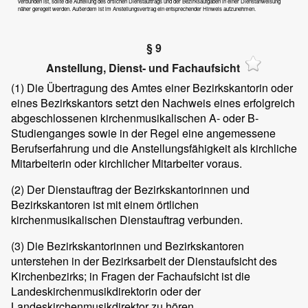
verbunden ist, sollte die Aufteilung des örtlichen Dienstauftrags und der Bezirksaufgaben in einer Dienstanweisung
näher geregelt werden. Außerdem ist im Anstellungsvertrag ein entsprechender Hinweis aufzunehmen.
§ 9
Anstellung, Dienst- und Fachaufsicht
(1)
Die Übertragung des Amtes einer Bezirkskantorin oder
eines Bezirkskantors setzt den Nachweis eines erfolgreich
abgeschlossenen kirchenmusikalischen A- oder B-
Studienganges sowie in der Regel eine angemessene
Berufserfahrung und die Anstellungsfähigkeit als kirchliche
Mitarbeiterin oder kirchlicher Mitarbeiter voraus.
(2)
Der Dienstauftrag der Bezirkskantorinnen und
Bezirkskantoren ist mit einem örtlichen
kirchenmusikalischen Dienstauftrag verbunden.
(3)
Die Bezirkskantorinnen und Bezirkskantoren
unterstehen in der Bezirksarbeit der Dienstaufsicht des
Kirchenbezirks; in Fragen der Fachaufsicht ist die
Landeskirchenmusikdirektorin oder der
Landeskirchenmusikdirektor zu hören.