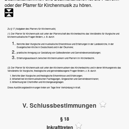
oder der Pfarrer für Kirchenmusik zu hören.
Zu § 17 (Aufgaben des Pfarrers für Kirchenmusik)
(1) Der Pfarrer für Kirchenmusik soll unter der Pfarrerschaft des Kirchenbezirks das Verständnis für liturgische und
kirchenmusikalische Fragen fördern, z. B. durch
Berichte über liturgische und musikalische Erkenntnisse und Erfahrungen in der Landeskirche, in der
Evangelischen Kirche in Deutschland und in der Ökumene;
praktische Anregung zur Gestaltung von Gottesdiensten und Gemeindeveranstaltungen;
Erfahrungsaustausch zwischen Kirchenmusikern und Pfarrern im Kirchenbezirk.
(2) Der Pfarrer für Kirchenmusik soll unter den Kirchenmusikern des Kirchenbezirks und in deren Wirkungskreis das
Verständnis für liturgische, theologische und gemeindebezogene Fragen fördern, z. B. durch
Berichte über liturgische und theologische Erkenntnisse und Erfahrungen;
Mitarbeit bei kirchenmusikalischen Fachtagungen, Singwochen und Gemeindeseminaren;
Mitwirkung bei Chortreffen und Kirchengesangstagen.
Diese Ausführungsbestimmungen treten am Tage ihrer Verkündung in Kraft.
V. Schlussbestimmungen
§ 18
Inkrafttreten