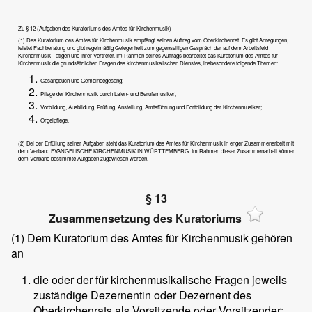
Zu § 12 (Aufgaben des Kuratoriums des Amtes für Kirchenmusik)
(1) Das Kuratorium des Amtes für Kirchenmusik empfängt seinen Auftrag vom Oberkirchenrat. Es gibt Anregungen,
leistet Fachberatung und gibt regelmäßig Gelegenheit zum gegenseitigen Gespräch der auf dem Arbeitsfeld
Kirchenmusik Tätigen und ihrer Vertreter. Im Rahmen seines Auftrags bearbeitet das Kuratorium des Amtes für
Kirchenmusik die grundsätzlichen Fragen des kirchenmusikalischen Dienstes, insbesondere folgende Themen:
Gesangbuch und Gemeindegesang;
Pflege der Kirchenmusik durch Laien- und Berufsmusiker;
Vorbildung, Ausbildung, Prüfung, Anstellung, Amtsführung und Fortbildung der Kirchenmusiker;
Orgelpflege.
(2) Bei der Erfüllung seiner Aufgaben steht das Kuratorium des Amtes für Kirchenmusik in enger Zusammenarbeit mit
dem Verband EVANGELISCHE KIRCHENMUSIK IN WÜRTTEMBERG. Im Rahmen dieser Zusammenarbeit können
dem Verband bestimmte Aufgaben zugewiesen werden.
§ 13
Zusammensetzung des Kuratoriums
(1)
Dem Kuratorium des Amtes für Kirchenmusik gehören
an
die oder der für kirchenmusikalische Fragen jeweils
zuständige Dezernentin oder Dezernent des
Oberkirchenrats als Vorsitzende oder Vorsitzender;