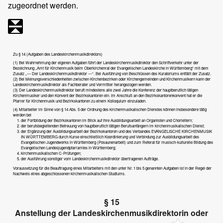
zugeordnet werden.
Zu § 14 (Aufgaben des Landeskirchenmusikdirektors)
(1) Bei Wahrnehmung der eigenen Aufgaben führt der Landeskirchenmusikdirektor den Schriftverkehr unter der
Bezeichnung „Amt für Kirchenmusik beim Oberkirchenrat der Evangelischen Landeskirche in Württemberg“ mit dem
Zusatz „— Der Landeskirchenmusikdirektor —“. Bei Ausführung von Beschlüssen des Kuratoriums entfällt der Zusatz.
(2) Bei Meinungsverschiedenheiten zwischen Kirchenbezirken oder Kirchengemeinden und Kirchenmusikern kann der
Landeskirchenmusikdirektor als Fachberater und Vermittler herangezogen werden.
(3) Der Landeskirchenmusikdirektor beruft mindestens alle zwei Jahre die Konferenz der hauptberuflich tätigen
Kirchenmusiker und den Konvent der Bezirkskantoren ein. Im Anschluß an den Bezirkskantorenkonvent hat er die
Pfarrer für Kirchenmusik und Bezirkskantoren zu einem Kolloquium einzuladen.
(4) Mitarbeiter im Sinne von § 14 Abs. 5 der Ordnung des kirchenmusikalischen Dienstes können insbesondere tätig
werden bei
der Fortbildung der Bezirkskantoren im Blick auf ihre Ausbildungsarbeit an Organisten und Chorleitern;
der berufsbegleitenden Betreuung von hauptberuflich tätigen Berufsanfängern im kirchenmusikalischen Dienst;
der Ergänzung der Ausbildungsarbeit der Bezirkskantoren und des Verbandes EVANGELISCHE KIRCHENMUSIK
IN WÜRTTEMBERG durch Kurse einschließlich Koordinierung und Verbindung zur Ausbildungsarbeit des
Evangelischen Jugendwerks in Württemberg (Posaunenarbeit) und zum Referat für musisch-kulturelle Bildung des
Evangelischen Landesjugendpfarramtes in Württemberg;
kirchenmusikalischen C-Prüfungen;
der Ausführung sonstiger vom Landeskirchenmusikdirektor übertragenen Aufträge.
Voraussetzung für die Beauftragung eines Mitarbeiters mit den unter Nr. 1 bis 5 genannten Aufgaben ist in der Regel der
Nachweis eines abgeschlossenen kirchenmusikalischen Studiums.
§ 15
Anstellung der Landeskirchenmusikdirektorin oder