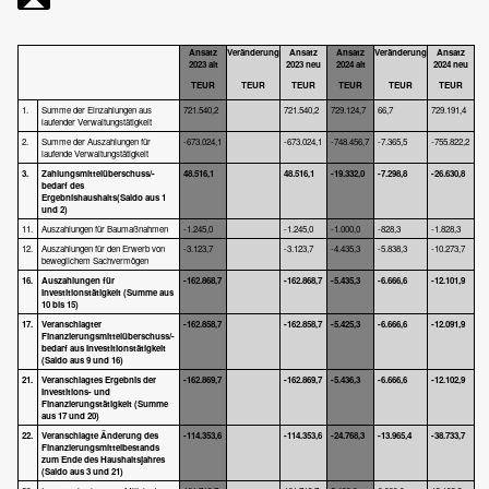
Ansatz
Veränderung
Ansatz
Ansatz
Veränderung
Ansatz
2023 alt
2023 neu
2024 alt
2024 neu
TEUR
TEUR
TEUR
TEUR
TEUR
TEUR
1.
Summe der Einzahlungen aus
721.540,2
721.540,2
729.124,7
66,7
729.191,4
laufender Verwaltungstätigkeit
2.
Summe der Auszahlungen für
-673.024,1
-673.024,1
-748.456,7
-7.365,5
-755.822,2
laufende Verwaltungstätigkeit
3.
Zahlungsmittelüberschuss/-
48.516,1
48.516,1
-19.332,0
-7.298,8
-26.630,8
bedarf des
Ergebnishaushalts
(Saldo aus 1
und 2)
11.
Auszahlungen für Baumaßnahmen
-1.245,0
-1.245,0
-1.000,0
-828,3
-1.828,3
12.
Auszahlungen für den Erwerb von
-3.123,7
-3.123,7
-4.435,3
-5.838,3
-10.273,7
beweglichem Sachvermögen
16.
Auszahlungen für
-162.868,7
-162.868,7
-5.435,3
-6.666,6
-12.101,9
Investitions
tätigkeit
(Summe aus
10 bis 15)
17.
Veranschlagter
-162.858,7
-162.858,7
-5.425,3
-6.666,6
-12.091,9
Finanzierungsmittelüb
erschuss/
-
be
darf aus Investitionstätigkeit
(Saldo aus 9 und 16)
21.
Veranschlagtes Ergebnis der
-162.869,7
-162.869,7
-5.436,3
-6.666,6
-12.102,9
Investitions- und
Fi
nanzierungstätigkeit
(Summe
aus 17 und 20)
22.
Veranschlagte Änderung des
-114.353,6
-114.353,6
-24.768,3
-13.965,4
-38.733,7
Finanzierungsmittelbestands
zum Ende des Haushaltsjahres
(Saldo aus 3 und 21)