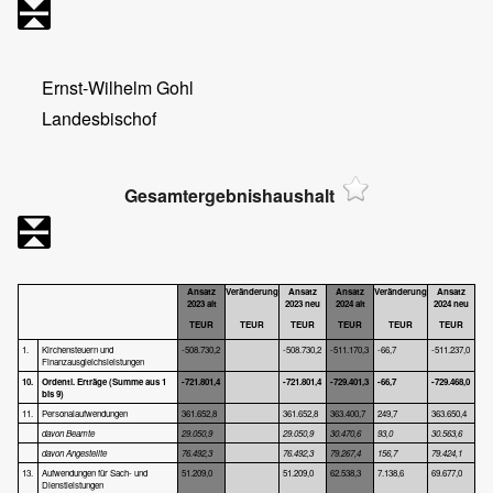
Ernst-Wilhelm Gohl
Landesbischof
Gesamtergebnishaushalt
Ansatz
Veränderung
Ansatz
Ansatz
Veränderung
Ansatz
2023 alt
2023 neu
2024 alt
2024 neu
TEUR
TEUR
TEUR
TEUR
TEUR
TEUR
1.
Kirchensteuern und
-508.730,2
-508.730,2
-511.170,3
-66,7
-511.237,0
Finanzausgleichsleistungen
10.
Ordentl. Erträge
(Summe aus 1
-721.801,4
-721.801,4
-729.401,3
-66,7
-729.468,0
bis 9)
11.
Personalaufwendungen
361.652,8
361.652,8
363.400,7
249,7
363.650,4
davon Beamte
29.050,9
29.050,9
30.470,6
93,0
30.563,6
davon Angestellte
76.492,3
76.492,3
79.267,4
156,7
79.424,1
13.
Aufwendungen für Sach- und
51.209,0
51.209,0
62.538,3
7.138,6
69.677,0
Dienstleistungen