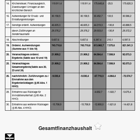
14.
Kirchensteuer, Finanzausgleich,
119.911,4
119.911,4
175.645,8
-25,5
175.620,3
Zuweisungen/ Umlagen an den
kirchlichen Bereich
16.
Aufwendungen für Ersatz- und
30.158,5
30.158,5
30.452,7
133,5
30.586,2
Erstattungsleistungen
17.
Sonstige ordentl. Aufwendungen
46.605,3
46.605,3
44.019,3
-130,8
43.888,5
davon Zuführungen an
29.376,2
29.376,2
29.503,0
-130,8
29.372,2
Sonderhaushalte
18.
Abschreibungen
5.657,6
5.657,6
6.387,4
210,1
6.597,5
19.
Ordentl. Aufwendungen
743.710,6
743.710,6
813.965,7
7.575,6
821.541,3
(Summe aus 11 bis 18)
20.
Veranschlagtes ordentl.
21.909,2
21.909,2
84.564,4
7.508,9
92.073,3
Ergebnis
(Saldo aus 10 und 19)
25.
Veranschlagtes
21.909,2
21.909,2
84.564,4
7.508,9
92.073,3
Gesamterg
ebnis
(Saldo aus 20,
23 und 24)
26.
nachrichtlich: Zuführungen zu /
-9.030,4
-9.030,4
-67.710,3
-4.864,4
-72.574,7
Entnahme aus den
Ergebnisrücklagen
(§ 85 Abs. 1
HHO)
28.
Entnahme aus Rücklage für
-4.652,7
-1.022,7
-5.675,4
Immobilienunterhalt (§ 85 Abs. 2
HHO)
30.
Entnahme aus weiteren Rücklagen
-15.708,9
-15.708,9
-12.800,0
-1.621,8
-14.421,8
(§ 85 Abs. 4 HHO)
Gesamtfinanzhaushalt