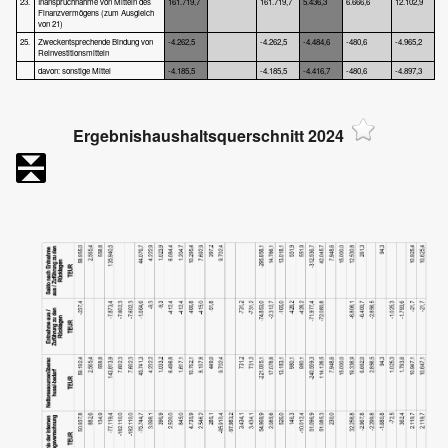
23.
Inanspruchnahme von Mitteln des
161.719,7
161.719,7
5.436,3
6.666,6
12.102,9
Finanzvermögens (zum Ausgleich
von 21)
25.
Zweckentsprechende Bindung von
-4.262,5
-4.262,5
-4.484,6
-480,6
-4.965,2
Reinvestitionsmitteln
davon: sonstige Mittel
-4.185,5
-4.185,5
-4.416,7
-480,6
-4.897,3
Ergebnishaushaltsquerschnitt 2024