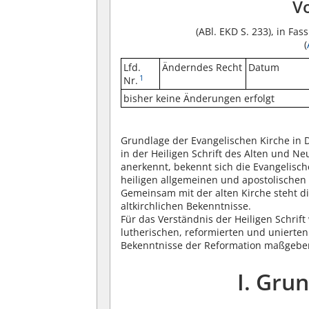
Vo
(ABl. EKD S. 233), in F
(
Lfd.
Änderndes Recht
Datum
1
Nr.
bisher keine Änderungen erfolgt
Grundlage der Evangelischen Kirche in D
in der Heiligen Schrift des Alten und N
anerkennt, bekennt sich die Evangelisc
heiligen allgemeinen und apostolischen 
Gemeinsam mit der alten Kirche steht d
altkirchlichen Bekenntnisse.
Für das Verständnis der Heiligen Schrift
lutherischen, reformierten und unierte
Bekenntnisse der Reformation maßgebe
I. Gr