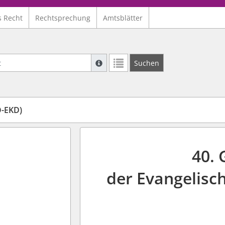
s Recht
Rechtsprechung
Amtsblätter
Suche mit Platzhalter "*", Bsp. Pfarrer*,
Suchen
Weitere Suchoperatoren finden Sie in un
-EKD)
40.
der Evangelisc