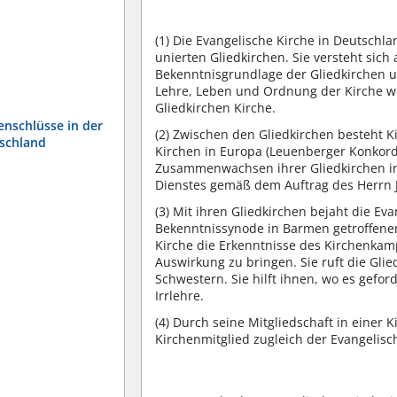
(1)
Die Evangelische Kirche in Deutschlan
unierten Gliedkirchen. Sie versteht sich a
Bekenntnisgrundlage der Gliedkirchen u
Lehre, Leben und Ordnung der Kirche wi
Gliedkirchen Kirche.
enschlüsse in der
(2)
Zwischen den Gliedkirchen besteht K
tschland
Kirchen in Europa (Leuenberger Konkord
Zusammenwachsen ihrer Gliedkirchen in
Dienstes gemäß dem Auftrag des Herrn J
(3)
Mit ihren Gliedkirchen bejaht die Eva
Bekenntnissynode in Barmen getroffenen
Kirche die Erkenntnisse des Kirchenka
Auswirkung zu bringen. Sie ruft die Gl
Schwestern. Sie hilft ihnen, wo es gef
Irrlehre.
(4)
Durch seine Mitgliedschaft in einer 
Kirchenmitglied zugleich der Evangelisc