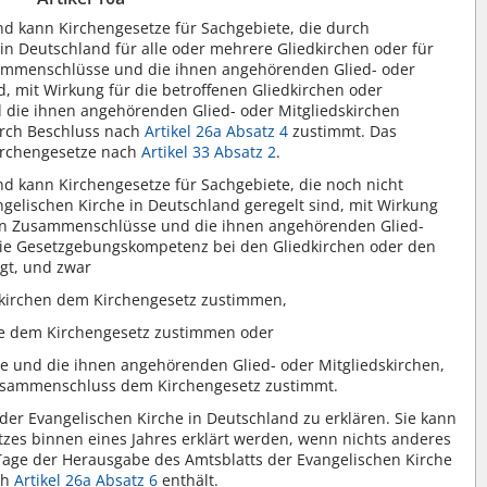
nd kann Kirchengesetze für Sachgebiete, die durch
in Deutschland für alle oder mehrere Gliedkirchen oder für
sammenschlüsse und die ihnen angehörenden Glied- oder
nd, mit Wirkung für die betroffenen Gliedkirchen oder
 die ihnen angehörenden Glied- oder Mitgliedskirchen
urch Beschluss nach
Artikel 26a Absatz 4
zustimmt. Das
Kirchengesetze nach
Artikel 33 Absatz 2
.
nd kann Kirchengesetze für Sachgebiete, die noch nicht
ngelischen Kirche in Deutschland geregelt sind, mit Wirkung
chen Zusammenschlüsse und die ihnen angehörenden Glied-
 die Gesetzgebungskompetenz bei den Gliedkirchen oder den
gt, und zwar
edkirchen dem Kirchengesetz zustimmen,
se dem Kirchengesetz zustimmen oder
e und die ihnen angehörenden Glied- oder Mitgliedskirchen,
 Zusammenschluss dem Kirchengesetz zustimmt.
er Evangelischen Kirche in Deutschland zu erklären. Sie kann
es binnen eines Jahres erklärt werden, wenn nichts anderes
 Tage der Herausgabe des Amtsblatts der Evangelischen Kirche
ch
Artikel 26a
Absatz 6
enthält.