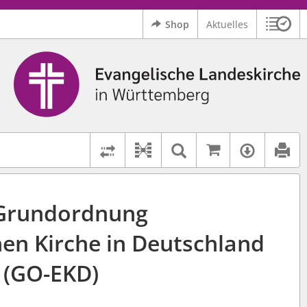
Shop
Aktuelles
Sitzu
Logo Ev. Landeskirche in Württemberg
 findet auch: "Pfarrerinitiative" oder "Pfarrerausschuss".
serer Hilfe.
Auf kirchenr
Textsuche im D
Verfüg
Dokument-Beziehungen
Rechtsstände vergleichen
 Grundordnung
hen Kirche in Deutschland
(GO-EKD)