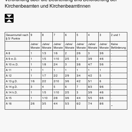
Kirchenbeamten und Kirchenbeamtinnen
Gesamturteil nach
9
8
7
6
5
4
3
2 und 1
§ 5/ Punkte
Jahre/
Jahre/
Jahre/
Jahre/
Jahre/
Jahre/
Jahre/
Keine
Monate
Monate
Monate
Monate
Monate
Monate
Monate
Beförderung
A 8
1
1/3
1/6
2
2/6
3
3/6
-
A 9 m.D.
1
1/5
1/10
2/5
3
3/9
4/6
-
A 10 m.D.
1
1/8
2/4
3
3/8
4/7
5/6
-
A 11
1
1
1
1
1
1
1
-
A 12
1
1/7
2/2
2/9
3/4
4/2
5
-
A 13 g.D.
1/6
2/2
2/10
3/6
4/2
5/1
6
-
A 14 g.D.
3
4
5
6
7
8/3
9/6
-
A 14 h.D.
1
1/5
1/10
2/5
3
3/9
4/6
-
A 15
1
1/10
2/8
3/6
4/4
5/5
6/6
-
A 16
2/6
3/5
4/4
5/3
6/2
7/4
8/6
-